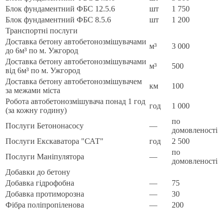
Блок фундаментний ФБС 12.5.6
шт
1 750
Блок фундаментний ФБС 8.5.6
шт
1 200
Транспортні послуги
Доставка бетону автобетонозмішувачами
м³
3 000
до 6м³ по м. Ужгород
Доставка бетону автобетонозмішувачами
м³
500
від 6м³ по м. Ужгород
Доставка бетону автобетонозмішувачем
км
100
за межами міста
Робота автобетонозмішувача понад 1 год
год
1 000
(за кожну годину)
по
Послуги Бетононасосу
—
домовленості
Послуги Екскаватора "САТ"
год
2 500
по
Послуги Маніпулятора
—
домовленості
Добавки до бетону
Добавка гідрофобна
—
75
Добавка протиморозна
—
30
Фібра поліпропіленова
—
200